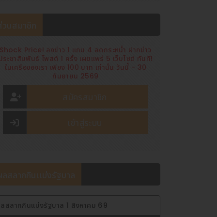
ส่วนสมาชิก
Shock Price! ลงข่าว 1 แถม 4 ลดกระหน่ำ ฝากข่าว
ประชาสัมพันธ์ โพสต์ 1 ครั้ง เผยแพร่ 5 เว็บไซต์ ทันที!
ในเครือของเรา เพียง 100 บาท เท่านั้น วันนี้ - 30
กันยายน 2569
สมัครสมาชิก
เข้าสู่ระบบ
ผลสลากกินเเบ่งรัฐบาล
ลสลากกินแบ่งรัฐบาล 1 สิงหาคม 69