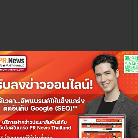
ระกันเดินทางญี่ปุ่นที่คุ้มครองครบ พร้อม
วนลด 18%
คลมไว พร้อมส่วนลด 18% เมื่อกรอกโค้ด RAINY18