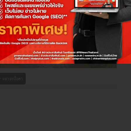
ขยายเนื้อหา
่องเที่ยวชาวไทย ไม่ว่าจะไปชมซากุระ เล่นหิมะ หรือตระเวนชิมอาหาร
อการทำ
ประกันเดินทางญี่ปุ่น
เพราะค่ารักษาพยาบาลในญี่ปุ่นค่อนข้างสูง
ยว ก็อาจมีค่าใช้จ่ายที่ไม่คาดคิด