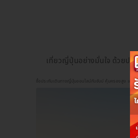
เที่ยวญี่ปุ่นอย่างมั่นใจ ด้วยป
ส่
ซื้อประกันเดินทางญี่ปุ่นออนไลน์กับชับบ์ คุ้มครองสูง เ