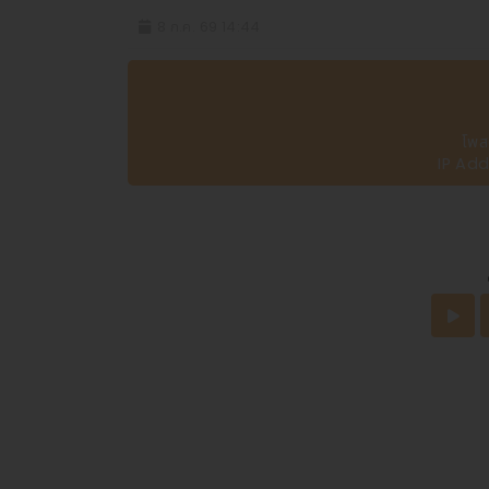
8 ก.ค. 69 14:44
โพส
IP Add