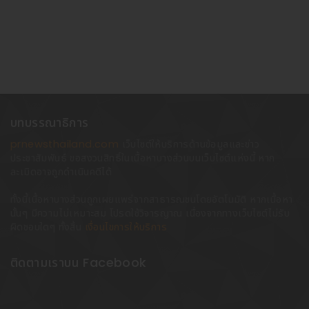
บทบรรณาธิการ
prnewsthailand.com
เว็บไซต์ให้บริการด้านข้อมูลและข่าว
ประชาสัมพันธ์ ขอสงวนสิทธิ์ในเนื้อหาบางส่วนบนเว็บไซต์แห่งนี้ หาก
ละเมิดอาจถูกดำเนินคดีได้
ทั้งนี้เนื้อหาบางส่วนถูกเผยแพร่จากสาธารณชนโดยอัตโนมัติ หากเนื้อหา
นั้นๆ มีความไม่เหมาะสม โปรดใช้วิจารญาณ เนื่องจากทางเว็บไซต์ไม่รับ
ผิดชอบใดๆ ทั้งสิ้น
เงื่อนไขการให้บริการ
ติดตามเราบน Facebook