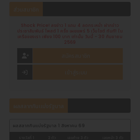
ส่วนสมาชิก
Shock Price! ลงข่าว 1 แถม 4 ลดกระหน่ำ ฝากข่าว
ประชาสัมพันธ์ โพสต์ 1 ครั้ง เผยแพร่ 5 เว็บไซต์ ทันที! ใน
เครือของเรา เพียง 100 บาท เท่านั้น วันนี้ - 30 กันยายน
2569
สมัครสมาชิก
เข้าสู่ระบบ
ผลสลากกินเเบ่งรัฐบาล
ผลสลากกินแบ่งรัฐบาล 1 สิงหาคม 69
รางวัลที่ 1
2 ตัว
เลขท้าย 3 ตัว
เลขหน้า 3 ตัว