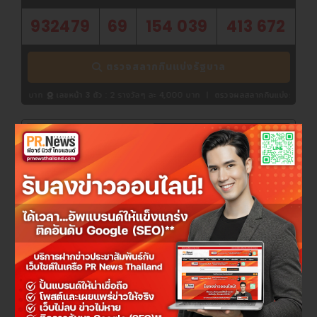
932479
69
154 039
413 672
ตรวจสลากกินแบ่งรัฐบาล
เลขหน้า 3 ตัว :
2 รางวัลๆ ละ 4,000 บาท
|
ตรวจผลสลากกินแบ่งรัฐบาล LotteryThai
จองตั๋วรถทัวร์ออนไลน์