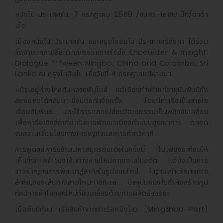
หนิงโป ประเทศจีน, 7 กรกฎาคม 2569 /ซินหัว-เอเชียเน็ท/ดาต้า
เซ็ต
เมืองหนิงโป ประเทศจีน และกรุงโคลัมโบ ประเทศศรีลังกา ได้ร่วม
จัดงานแลกเปลี่ยนวัฒนธรรมภายใต้ชื่อ Encounter & Insight:
Dialogue ***ween Ningbo, China and Colombo, Sri
Lanka ณ กรุงโคลัมโบ เมื่อวันที่ 4 กรกฎาคมที่ผ่านมา
แม้จะอยู่ห่างไกลกันหลายพันไมล์ แต่เมืองท่าเก่าแก่อายุนับพันปีทั้ง
สองแห่งได้กลับมาเชื่อมต่อกันอีกครั้ง โดยมีท่าเรือเป็นสายใย
เชื่อมสัมพันธ์ และใช้การแลกเปลี่ยนวัฒนธรรมเป็นพลังขับเคลื่อน
เพื่อหารือเชิงลึกเกี่ยวกับการพัฒนาเมืองท่าแบบบูรณาการ ตลอด
จนความเชื่อมโยงทางเศรษฐกิจและการค้าทวิภาคี
การพูดคุยหารือข้ามมหาสมุทรอินเดียในครั้งนี้ ไม่เพียงสะท้อนให้
เห็นถึงภาพจำของเส้นทางสายไหมทางทะเลในอดีต แต่ยังเป็นการ
วางรากฐานการพัฒนาสู่สากลในรูปแบบใหม่ ในฐานะท่าเรือต้นทาง
สำคัญของเส้นทางสายไหมทางทะเล ปัจจุบันหนิงโปกำลังสร้างภูมิ
ทัศน์การค้าโลกยุคใหม่ที่ขับเคลื่อนด้วยการผลิตอัจฉริยะ
เมื่อพันปีก่อน เรือสินค้าจากท่าเรือหมิงโจว (Mingzhou Port)
บรรทุกเครื่องเคลือบดินเผาศิลาดล (Celadon Porcelain) จาก