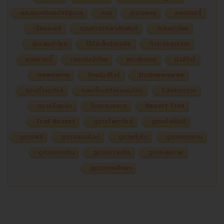
ผลสลากกินแบ่งรัฐบาล
หวย
ตรวจหวย
ลอตเตอรี่
เรียงเบอร์
รวมข่าวประชาสัมพันธ์
วงล้อนำโชค
สุ่มเลขนำโชค
ไอ้ไข่เด็กวัดเจดีย์
ท้าวเวสสุวรรณ
หวยงวดนี้
เลขเด่นนำโชค
พระพิฆเนศ
นิวส์ไวร์
newswire
ไทยนิวส์ไวร์
thainewswire
จองตั๋วรถทัวร์
จองตั๋วรถทัวร์ออนไลน์
รีสอร์ทตราด
ตราดรีสอร์ท
โรงแรมตราด
Resort Trat
Trat Resort
ดูดวงไพ่ทาโรต์
ดูดวงไพ่ยิปซี
ดูดวงฟรี
ดูดวงออนไลน์
ดูดวงทั่วไป
ดูดวงการงาน
ดูดวงการเงิน
ดูดวงความรัก
ดูดวงสุขภาพ
ดูดวงการศึกษา