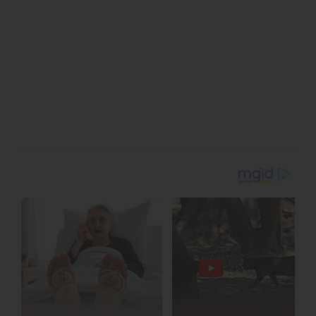
เคลื่อนสำคัญในการขยายขอบเขตการค้าต่างประเทศของหนิงโป
นอกจากการเสวนาแล้ว ภายในงานยังมีการจัดนิทรรศการของบริษัท
ชั้นนำจากหนิงโปที่ก้าวสู่ตลาดโลก พร้อมด้วยการจัดแสดงผลิตภัณฑ์
ต่าง ๆ ของบริษัท ซึ่งสะท้อนให้เห็นถึงการยกระดับโครงสร้างการค้า
ของเมืองอย่างชัดเจน
โดยนอกจากสินค้าดั้งเดิมอย่างเครื่องเคลือบดินเผาศิลาดลและผ้า
ไหมแล้ว ผลิตภัณฑ์จากภาคการผลิตอัจฉริยะของหนิงโป เช่น
แว่นตาแปลภาษาด้วย AI อุปกรณ์เอาท์ดอร์อัจฉริยะ และเครื่องใช้
ไฟฟ้าดิจิทัลขนาดเล็ก ต่างได้รับความสนใจและครองพื้นที่เด่นภายใน
งาน ปัจจุบัน มาตรวัดน้ำอัจฉริยะจากหนิงโปถูกนำไปใช้งานอย่างแพร่
หลายทั่วศรีลังกา เช่นเดียวกับพัดลมไอเย็นพกพาและเครื่องครัว
อัจฉริยะที่กลายเป็นสิ่งจำเป็นในครัวเรือนทั่วไป
ด้วยศักยภาพด้านการขนถ่ายสินค้าของท่าเรือโคลอมโบ สินค้า
เทคโนโลยีอัจฉริยะของหนิงโปจำนวนมหาศาลจึงถูกกระจายต่อไปยัง
ยุโรป ตะวันออกกลาง และภูมิภาคอื่น ๆ สิ่งที่หนิงโปส่งออกในวันนี้
ไม่ใช่เพียงแค่ตัวสินค้าอีกต่อไป แต่เป็นโซลูชันครบวงจรที่ผสานรวม
เทคโนโลยี มูลค่าแบรนด์ และบริการหลังการขายเข้าไว้ด้วยกัน
ท่ามกลางความท้าทายรอบด้าน ทั้งการแข่งขันที่รุนแรงในตลาดโลก