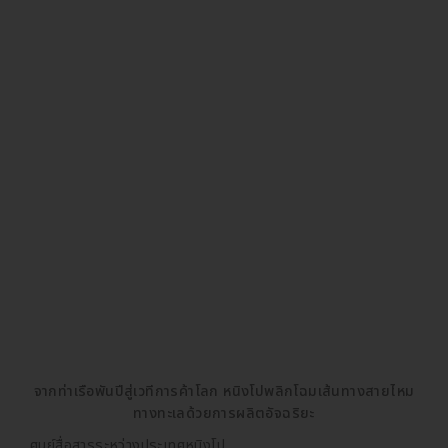
จากท่าเรือพันปีสู่เวทีการค้าโลก หนิงโปพลิกโฉมเส้นทางสายไหม
ทางทะเลด้วยการผลิตอัจฉริยะ
ศูนย์สื่อสารระหว่างประเทศหนิงโป