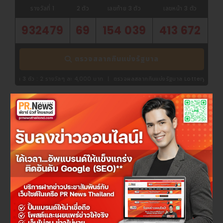
รางวัลที่ 1
2 ตัว
เลขท้าย 3 ตัว
เลขหน้า 3 ตัว
932479
69
154 039
413 672
ตรวจสลากกินแบ่งรัฐบาล
 :
2 รางวัลๆ ละ 4,000 บาท
|
ตรวจผลสลากกินแบ่งรัฐบาล LotteryThaiPlus.com
จองตั๋วรถทัวร์ออนไลน์