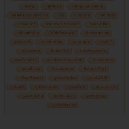
สุขภาพ
ไลฟ์สไตล์
สลากกินแบ่งรัฐบาล
ผลสลากกินแบ่งรัฐบาล
หวย
ตรวจหวย
ลอตเตอรี่
เรียงเบอร์
รวมข่าวประชาสัมพันธ์
วงล้อนำโชค
สุ่มเลขนำโชค
ไอ้ไข่เด็กวัดเจดีย์
ท้าวเวสสุวรรณ
หวยงวดนี้
เลขเด่นนำโชค
พระพิฆเนศ
นิวส์ไวร์
newswire
ไทยนิวส์ไวร์
thainewswire
จองตั๋วรถทัวร์
จองตั๋วรถทัวร์ออนไลน์
รีสอร์ทตราด
ตราดรีสอร์ท
โรงแรมตราด
Resort Trat
Trat Resort
ดูดวงไพ่ทาโรต์
ดูดวงไพ่ยิปซี
ดูดวงฟรี
ดูดวงออนไลน์
ดูดวงทั่วไป
ดูดวงการงาน
ดูดวงการเงิน
ดูดวงความรัก
ดูดวงสุขภาพ
ดูดวงการศึกษา