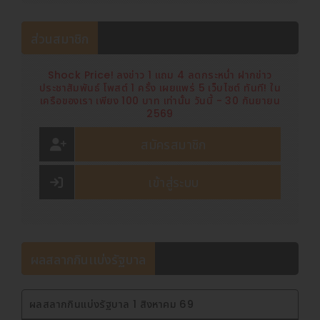
การสื่อสารในระดับสากล เพื่อเดินหน้าถ่ายทอดเรื่องราวความ
รุ่งเรืองของอารยธรรมราชวงศ์หมิงสู่สายตาชาวโลก จากความมุ่ง
ส่วนสมาชิก
มั่นทั้งหมดนี้ เขตฉางผิงตั้งเป้าที่จะนำมรดกโลกอันล้ำค่านี้มาเป็น
แรงขับเคลื่อนหลักในการพัฒนาเมืองอย่างมีคุณภาพ พร้อมทั้งร่วม
เป็นกำลังสำคัญในการหนุนส่งกรุงปักกิ่งสู่การเป็นศูนย์กลางทาง
Shock Price! ลงข่าว 1 แถม 4 ลดกระหน่ำ ฝากข่าว
ประชาสัมพันธ์ โพสต์ 1 ครั้ง เผยแพร่ 5 เว็บไซต์ ทันที! ใน
วัฒนธรรมระดับชาติ
เครือของเรา เพียง 100 บาท เท่านั้น วันนี้ - 30 กันยายน
ที่มา : งานประชุมวัฒนธรรมราชวงศ์หมิง ประจำปี 2569
2569
โพสต์ : บริษัท ดาต้าเซ็ต จำกัด
สมัครสมาชิก
เผยแพร่ : พีอาร์ นิวส์ ไทยแลนด์
เข้าสู่ระบบ
ผลสลากกินเเบ่งรัฐบาล
ผลสลากกินแบ่งรัฐบาล 1 สิงหาคม 69