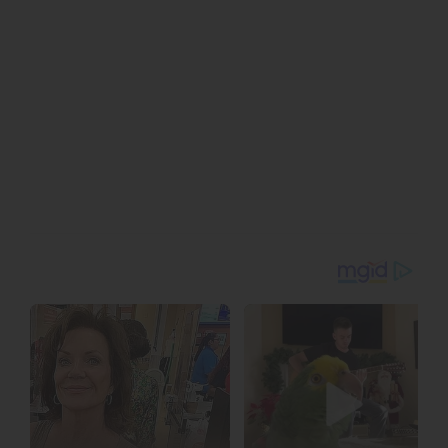
ระดับชาติในการแลกเปลี่ยนทางวัฒนธรรมราชวงศ์หมิง ที่ทั้งมี
ความเป็นมืออาชีพ ขับเคลื่อนด้วยนวัตกรรมเทคโนโลยีล้ำสมัย และ
ก้าวไกลสู่สายตาชาวโลก
พิธีเปิดสุดยิ่งใหญ่ รวมพลผู้เชี่ยวชาญระดับแถวหน้า ร่วมพลิกฟื้น
วัฒนธรรมหมิง เชื่อมโยงอดีตสู่ปัจจุบัน
ณ เวลา 9:00 น. พิธีเปิดงานได้เริ่มต้นขึ้นอย่างตื่นตาตื่นใจด้วย