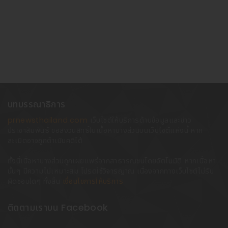
บทบรรณาธิการ
prnewsthailand.com
เว็บไซต์ให้บริการด้านข้อมูลและข่าว
ประชาสัมพันธ์ ขอสงวนสิทธิ์ในเนื้อหาบางส่วนบนเว็บไซต์แห่งนี้ หาก
ละเมิดอาจถูกดำเนินคดีได้
ทั้งนี้เนื้อหาบางส่วนถูกเผยแพร่จากสาธารณชนโดยอัตโนมัติ หากเนื้อหา
นั้นๆ มีความไม่เหมาะสม โปรดใช้วิจารญาณ เนื่องจากทางเว็บไซต์ไม่รับ
ผิดชอบใดๆ ทั้งสิ้น
เงื่อนไขการให้บริการ
ติดตามเราบน Facebook