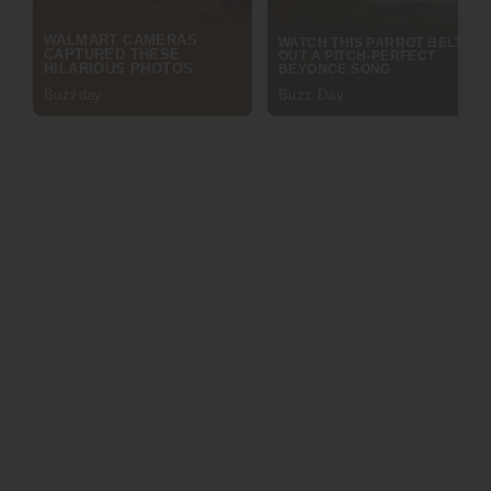
ภาพยนตร์สั้นสุดสมจริงด้วยเทคโนโลยี AI ในชื่อ “Chang
Xiaoming Takes You on a Tour of Ming Culture”
(ฉางเสี่ยวหมิงพาทัวร์วัฒนธรรมหมิง) โดยมีมนุษย์เสมือนจริงใน
รูปแบบโฮโลแกรมอย่าง “ฉางเสี่ยวหมิง” พาทุกคนข้ามมิติไปยัง
สถานที่สำคัญทางประวัติศาสตร์ของราชวงศ์หมิง ไม่ว่าจะเป็น
พระราชวังต้องห้าม เมืองก่งหัว ด่านจวียง และสุสานราชวงศ์หมิง
ซึ่งการผสานโลกเสมือนและโลกแห่งความเป็นจริงได้อย่างแนบเนียน
นี้ ได้ช่วยชุบชีวิตภาพภูมิทัศน์ทางวัฒนธรรมอันยิ่งใหญ่ตระการตา
ของราชวงศ์หมิงให้กลับมามีชีวิตชีวาอีกครั้ง
ไฮไลต์สำคัญในพิธีเปิดอยู่ที่การกล่าวปาฐกถาพิเศษ 3 หัวข้อหลัก ซึ่ง
ถือเป็นแกนกลางทางวิชาการของงานในครั้งนี้ โดยศาสตราจารย์
เหมา เพ่ยฉี (Mao Peiqi) จากมหาวิทยาลัยเหรินหมินแห่ง
ประเทศจีน และที่ปรึกษากิตติมศักดิ์ประจำสมาคมศึกษา
ประวัติศาสตร์ราชวงศ์หมิงแห่งประเทศจีน ได้บรรยายในหัวข้อ
“The Ming Dynasty: A Crucial Stage in the
Development of a Unified Multi-Ethnic China” (รา
ชวงศ์หมิง: ช่วงเวลาสำคัญในการพัฒนาประเทศจีนอันเป็นปึกแผ่น
ของหลากหลายชาติพันธุ์) เพื่อฉายภาพให้เห็นถึงบทบาทสำคัญของ
ราชวงศ์หมิงในการวางรากฐานหลอมรวมชาติพันธุ์อันหลากหลายให้
เป็นหนึ่งเดียว ขณะที่ซ่าน จี้เสียง (Shan Jixiang) ภัณฑารักษ์คน