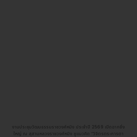
งานประชุมวัฒนธรรมราชวงศ์หมิง ประจำปี 2569 เปิดฉากยิ่ง
ใหญ่ ณ สุสานหลวงราชวงศ์หมิง ชูแนวคิด “วิจิตรตระการตา