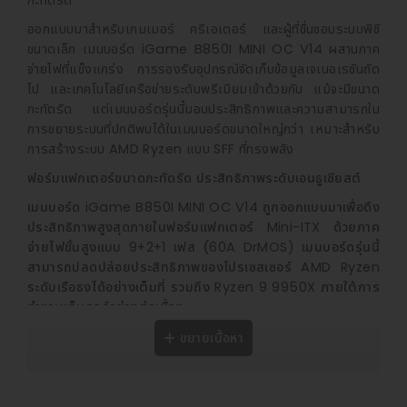
กะทัดรัด
ออกแบบมาสำหรับเกมเมอร์ ครีเอเตอร์ และผู้ที่ชื่นชอบระบบพีซี
ขนาดเล็ก เมนบอร์ด iGame B850I MINI OC V14 ผสานภาค
จ่ายไฟที่แข็งแกร่ง การรองรับอุปกรณ์จัดเก็บข้อมูลเจเนอเรชันถัด
ไป และเทคโนโลยีเครือข่ายระดับพรีเมียมเข้าด้วยกัน แม้จะมีขนาด
กะทัดรัด แต่เมนบอร์ดรุ่นนี้มอบประสิทธิภาพและความสามารถใน
การขยายระบบที่ปกติพบได้ในเมนบอร์ดขนาดใหญ่กว่า เหมาะสำหรับ
การสร้างระบบ AMD Ryzen แบบ SFF ที่ทรงพลัง
ฟอร์มแฟกเตอร์ขนาดกะทัดรัด ประสิทธิภาพระดับเอนธูเซียสต์
เมนบอร์ด
iGame B850I MINI OC V14
ถูกออกแบบมาเพื่อดึง
ประสิทธิภาพสูงสุดภายในฟอร์มแฟกเตอร์
Mini-ITX
ด้วยภาค
จ่ายไฟขั้นสูงแบบ
9+2+1
เฟส (
60A DrMOS)
เมนบอร์ดรุ่นนี้
สามารถปลดปล่อยประสิทธิภาพของโปรเซสเซอร์
AMD Ryzen
ระดับเรือธงได้อย่างเต็มที่ รวมถึง
Ryzen 9 9950X
ภายใต้การ
ทำงานเต็มคอร์อย่างต่อเนื่อง
เพื่อเพิ่มประสิทธิภาพในการปรับแต่งระบบ เมนบอร์ดยังติดตั้ง
ขยายเนื้อหา
Clock Generator เฉพาะ ทำให้เป็นเมนบอร์ดเพียงรุ่นเดียวใน
คลาสนี้ที่รองรับการโอเวอร์คล็อกแบบ Asynchronous การ
ออกแบบ PCB แบบ 10 เลเยอร์เกรดเซิร์ฟเวอร์ที่มีการสูญเสีย