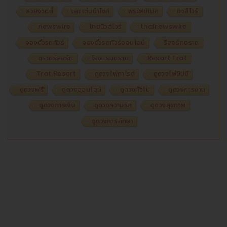
หวยงวดนี้
เลขเด่นนำโชค
พระพิฆเนศ
นิวส์ไวร์
newswire
ไทยนิวส์ไวร์
thainewswire
จองตั๋วรถทัวร์
จองตั๋วรถทัวร์ออนไลน์
รีสอร์ทตราด
ตราดรีสอร์ท
โรงแรมตราด
Resort Trat
Trat Resort
ดูดวงไพ่ทาโรต์
ดูดวงไพ่ยิปซี
ดูดวงฟรี
ดูดวงออนไลน์
ดูดวงทั่วไป
ดูดวงการงาน
ดูดวงการเงิน
ดูดวงความรัก
ดูดวงสุขภาพ
ดูดวงการศึกษา