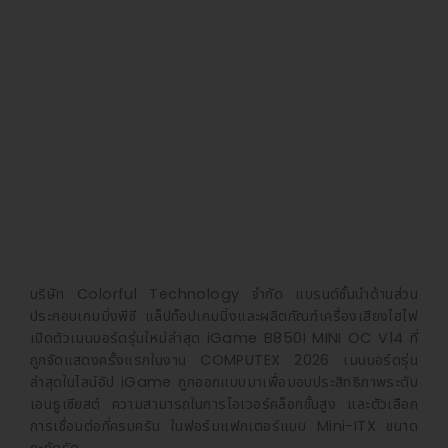
บริษัท Colorful Technology จำกัด แบรนด์ชั้นนำด้านส่วน
ประกอบเกมมิ่งพีซี แล็ปท็อปเกมมิ่งและผลิตภัณฑ์เครื่องเสียงไฮไฟ
เปิดตัวเมนบอร์ดรุ่นใหม่ล่าสุด iGame B850I MINI OC V14 ที่
ถูกจัดแสดงครั้งแรกในงาน COMPUTEX 2026 เมนบอร์ดรุ่น
ล่าสุดในไลน์อัป iGame ถูกออกแบบมาเพื่อมอบประสิทธิภาพระดับ
เอนธูเซียสต์ ความสามารถในการโอเวอร์คล็อกขั้นสูง และตัวเลือก
การเชื่อมต่อที่ครบครัน ในฟอร์มแฟกเตอร์แบบ Mini-ITX ขนาด