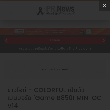
เรื่องเด่น!
ตรวจผลสลากกินแบ่งรัฐบาล LotteryThaiPlus.com
ข่าวไอที - COLORFUL เปิดตัว
เมนบอร์ด iGame B850I MINI OC
V14