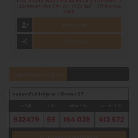
ประชาสัมพันธ์ โพสต์ 1 ครั้ง เผยแพร่ 5 เว็บไซต์ ทันที! ใน
เครือของเรา เพียง 100 บาท เท่านั้น วันนี้ - 30 กันยายน
2569
สมัครสมาชิก
เข้าสู่ระบบ
ผลสลากกินเเบ่งรัฐบาล
ผลสลากกินแบ่งรัฐบาล 1 สิงหาคม 69
รางวัลที่ 1
2 ตัว
เลขท้าย 3 ตัว
เลขหน้า 3 ตัว
932479
69
154 039
413 672
ตรวจสลากกินแบ่งรัฐบาล