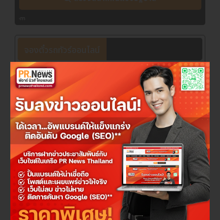
เงินรางวัล
รางวัล
จองตั๋วรถทัวร์ออนไลน์