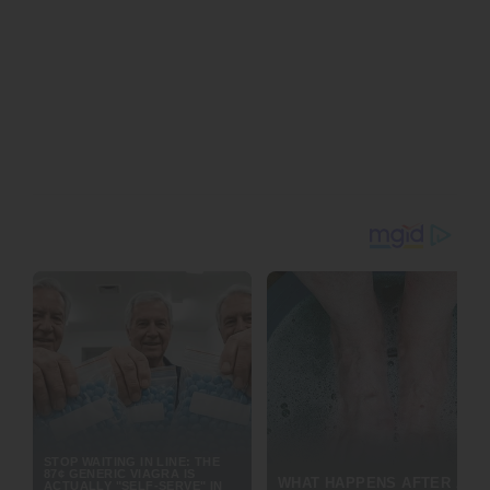
รักคลาสสิก การแสดงทักษะชั้นครูของงานปักซูโจว ตลอดจนการชู
ความงามของศิลปะภาพพิมพ์แกะไม้ดั้งเดิม” โดยสิ่งที่สร้างความ
สนใจให้แก่ผู้เข้าร่วมงานชาวต่างชาติมากที่สุด คือความหลากหลาย
ของเทคนิคการเย็บปักถักร้อยที่นำมาสาธิตในบริเวณงาน
ทุกย่างก้าวภายในงานเปรียบเสมือนการเปิดมุมมองใหม่ที่เผยความ
งดงามแปลกตาในทุกมิติ โดยคณะผู้จัดงานได้เนรมิตสถานที่จัด
ประชุมให้กลายเป็น “ห้องรับแขกทางวัฒนธรรม” เพื่อเผยแพร่
มรดกภูมิปัญญาทางวัฒนธรรมอันล้ำค่าของซูโจว ไม่ว่าจะเป็นศิลปะ
การปักผ้า งานทอผ้าไหมเค่อซือ ผ้าไหมซ่งจิ่น และมรดกแขนงอื่น ๆ
ที่สะกดสายตาผู้เข้าร่วมงานทั้งชาวจีนและชาวต่างชาติ นอกจากนี้
บริเวณสาธิตการทำภาพพิมพ์แกะไม้ปีใหม่เถาฮฺวาอู้ก็ได้รับความ
สนใจอย่างคึกคัก โดยแขกผู้มีเกียรติต่างเข้าคิวรอสัมผัส
ประสบการณ์พิมพ์ภาพมงคลด้วยฝีมือตนเอง โดยมี เฉียว หลานห
รง (Qiao Lanrong) ผู้สืบทอดมรดกภูมิปัญญาทางวัฒนธรรม
ระดับมณฑล ได้นำผลงานดั้งเดิมชุดปรองดองเป็นหนึ่งเดียว
(Harmony in Unity) รวมถึงภาพพิมพ์มงคลต้อนรับ “ปีมะเมีย”
รูปแบบใหม่มาให้แขกได้ทดลองปฏิบัติ “ผู้เข้าร่วมงานจะได้รับ
ประสบการณ์ตรงจากการพิมพ์สีด้วยเทคนิคโบราณ และสามารถนำ
ผลงานที่ทำเสร็จแล้วกลับไปเป็นที่ระลึกได้” เฉียวกล่าว พร้อมชี้ชวน