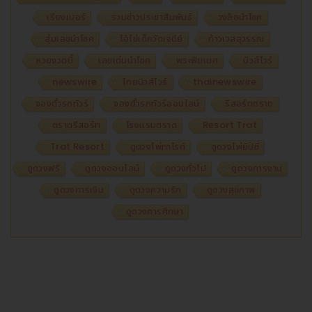
เรียงเบอร์
รวมข่าวประชาสัมพันธ์
วงล้อนำโชค
สุ่มเลขนำโชค
ไอ้ไข่เด็กวัดเจดีย์
ท้าวเวสสุวรรณ
หวยงวดนี้
เลขเด่นนำโชค
พระพิฆเนศ
นิวส์ไวร์
newswire
ไทยนิวส์ไวร์
thainewswire
จองตั๋วรถทัวร์
จองตั๋วรถทัวร์ออนไลน์
รีสอร์ทตราด
ตราดรีสอร์ท
โรงแรมตราด
Resort Trat
Trat Resort
ดูดวงไพ่ทาโรต์
ดูดวงไพ่ยิปซี
ดูดวงฟรี
ดูดวงออนไลน์
ดูดวงทั่วไป
ดูดวงการงาน
ดูดวงการเงิน
ดูดวงความรัก
ดูดวงสุขภาพ
ดูดวงการศึกษา