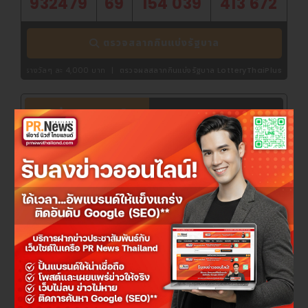
932479
69
154 039
413 672
แสวงหาความเป็นเลิศอย่างไม่หยุดยั้ง ด้วยหน้าประวัติศาสตร์อัน
ยาวนานถึง 2,500 ปี ในวันนี้ ซูโจวพร้อมเปิดประตูรับความหลาก
หลายและความเป็นสากล เพื่อพิสูจน์ให้ผู้มาเยือนทั้งชาวจีนและชาว
ตรวจสลากกินแบ่งรัฐบาล
ต่างประเทศได้ประจักษ์ว่า มนต์เสน่ห์ทางวัฒนธรรมของเมืองคือ
สภาพแวดล้อมทางธุรกิจที่ดีที่สุด
ะ 4,000 บาท
|
ตรวจผลสลากกินแบ่งรัฐบาล LotteryThaiPlus.com
ที่มา : การประชุมรัฐมนตรีการค้าความร่วมมือทางเศรษฐกิจ
เอเชีย-แปซิฟิก (APEC) ครั้งที่ 32
จองตั๋วรถทัวร์ออนไลน์
โพสต์ : บริษัท ดาต้าเซ็ต จำกัด
เผยแพร่ : พีอาร์ นิวส์ ไทยแลนด์