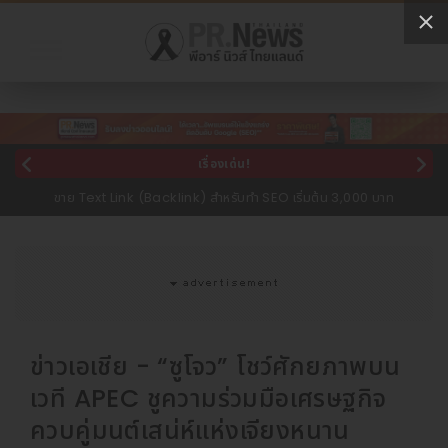
เรื่องเด่น!
จองตั๋วรถทัวร์ออนไลน์ ราคาพิเศษ!
ข่าวเอเชีย - “ซูโจว” โชว์ศักยภาพบน
เวที APEC ชูความร่วมมือเศรษฐกิจ
ควบคู่มนต์เสน่ห์แห่งเจียงหนาน