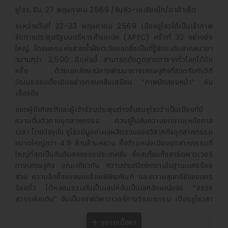
ซูโจว, จีน, 27 พฤษภาคม 2569 /ซินหัว-เอเชียเน็ท/ดาต้าเซ็ต
ระหว่างวันที่ 22-23 พฤษภาคม 2569 เมืองซูโจวได้เป็นเจ้าภาพ
จัดการประชุมรัฐมนตรีการค้าเอเปค (APEC) ครั้งที่ 32 อย่างยิ่ง
ใหญ่ โดยนครแห่งสายน้ำฝั่งตะวันออกซึ่งเป็นที่รู้จักระดับสากลมายา
วนานกว่า 2,500 ปีแห่งนี้ สามารถดึงดูดสายตาจากทั่วโลกได้อีก
ครั้ง ด้วยเอกลักษณ์การพัฒนาทางเศรษฐกิจที่สอดรับกับวิถี
วัฒนธรรมดั้งเดิมอย่างกลมกลืนเสมือน “ภาพปักสองหน้า” อัน
เลื่องชื่อ
แขกผู้มีเกียรติและผู้เข้าร่วมประชุมต่างชื่นชมซูโจวว่าเป็นเมืองที่มี
ความตื่นตัวทางอุตสาหกรรม ควบคู่ไปกับความงดงามเหนือกาล
เวลา โดยปัจจุบัน ซูโจวมีมูลค่าผลผลิตรวมของวิสาหกิจอุตสาหกรรม
ขนาดใหญ่กว่า 4.9 ล้านล้านหยวน รั้งตำแหน่งเมืองอุตสาหกรรมที่
ใหญ่ที่สุดเป็นอันดับสองของประเทศจีน ซึ่งสะท้อนถึงฮาร์ดพาวเวอร์
ทางเศรษฐกิจ ขณะเดียวกัน ความประณีตงดงามในฐานะนครร้อย
สวน ความลึกซึ้งของนครร้อยพิพิธภัณฑ์ และความสุนทรีย์ของนคร
ร้อยงิ้ว ได้หลอมรวมกันเป็นเสน่ห์อันเป็นเอกลักษณ์ของ “สรวง
สวรรค์บนดิน” อันเป็นซอฟต์พาวเวอร์ทางวัฒนธรรม เมืองซูโจวสา
มารถประยุกต์การจัดวางโครงสร้างอันประณีตของสวนโบราณมา
เป็นแนวทางขับเคลื่อนเศรษฐกิจยุคใหม่ ทั้งยังใช้ศิลปะการปักผ้าสอง
ขยายเนื้อหา