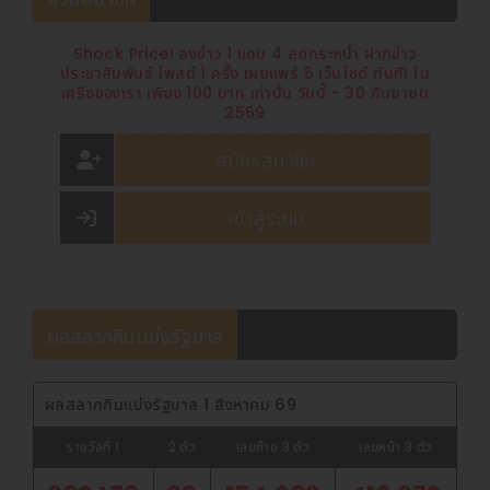
พร้อมทั้งยกย่องสภาพแวดล้อมทางธุรกิจที่ยอดเยี่ยมและยืนยัน
นโยบายของไนกี้ในการขยายการลงทุนในเมืองนี้ต่อไป ด้วยศักยภาพ
Shock Price! ลงข่าว 1 แถม 4 ลดกระหน่ำ ฝากข่าว
ประชาสัมพันธ์ โพสต์ 1 ครั้ง เผยแพร่ 5 เว็บไซต์ ทันที! ใน
ทำเลที่ตั้งและบรรยากาศการลงทุนชั้นหนึ่ง ส่งผลให้ซูโจวกลายเป็น
เครือของเรา เพียง 100 บาท เท่านั้น วันนี้ - 30 กันยายน
ศูนย์กลางยุทธศาสตร์ที่สำคัญในการดำเนินธุรกิจของไนกี้ในประเทศ
2569
จีน โดยนับตั้งแต่ก่อตั้งศูนย์โลจิสติกส์ขึ้นที่เมืองไท่ชางในปี 2553
บริษัทสามารถเพิ่มประสิทธิภาพการดำเนินงานได้สูงถึงห้าเท่า ด้วย
สมัครสมาชิก
มูลค่าการลงทุนรวมกว่า 300 ล้านดอลลาร์สหรัฐ และมีความ
สามารถในการรองรับและจัดการสินค้าสูงกว่า 180 ล้านชิ้นต่อปี
เข้าสู่ระบบ
นอกจากนี้ เมืองซูโจวยังเป็นที่ตั้งของคณะนักแสดงบัลเลต์ วง
ซิมโฟนีออร์เคสตรา และวงดนตรีออร์เคสตราจีนดั้งเดิม ทั้งยังมุ่ง
มั่นดึงดูดทรัพยากรชั้นนำทั้งในและต่างประเทศในด้านการศึกษา การ
แพทย์ สาธารณสุข ศิลปวัฒนธรรม และการกีฬา ตลอดจนการ
ดำเนินมาตรการอำนวยความสะดวกแบบครบวงจรเพื่อยกระดับ
ผลสลากกินเเบ่งรัฐบาล
คุณภาพชีวิตความเป็นอยู่ของชาวต่างชาติ ส่งผลให้เมืองซูโจวได้รับ
การยอมรับให้เป็น “เมืองของจีนที่ดึงดูดใจบุคลากรผู้เชี่ยวชาญชาว
ต่างชาติมากที่สุด” ติดต่อกันเป็นเวลายาวนานถึง 14 ปี
ผลสลากกินแบ่งรัฐบาล 1 สิงหาคม 69
ความเจริญรุ่งเรืองทางวัฒนธรรมและความตื่นตัวทางเศรษฐกิจ
รางวัลที่ 1
2 ตัว
เลขท้าย 3 ตัว
เลขหน้า 3 ตัว
ต่างเกื้อหนุนซึ่งกันและกัน หล่อหลอมให้ชาวซูโจวมีจิตวิญญาณแห่ง
การกล้าคิดกล้าทำ ลงมือปฏิบัติอย่างมีประสิทธิภาพ และมุ่งมั่น