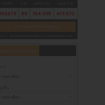
รางวัลที่ 1
2 ตัว
เลขท้าย 3 ตัว
เลขหน้า 3 ตัว
932479
69
154 039
413 672
ตรวจสลากกินแบ่งรัฐบาล
กกินแบ่งรัฐบาล LotteryThaiPlus.com
จองตั๋วรถทัวร์ออนไลน์