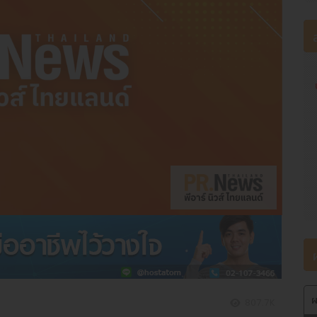
ผ
807.7K