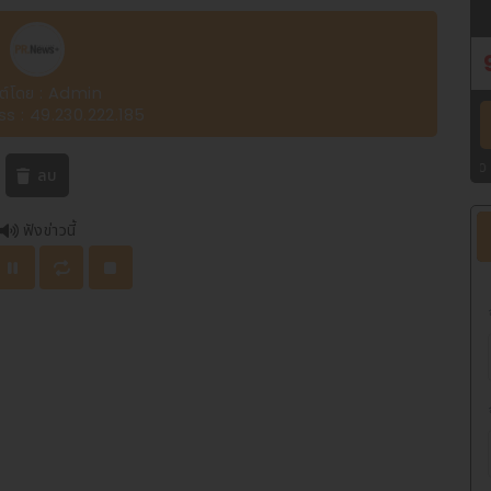
ต์โดย : Admin
ss : 49.230.222.185
ัว :
2 รางวัลๆ ละ 4,000 บาท
เลขหน้า 3 ตัว :
2 รางวัลๆ ละ 4,000 บาท
|
ตรวจผลสลา
ลบ
ฟังข่าวนี้