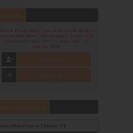
ส่วนสมาชิก
Shock Price! ลงข่าว 1 แถม 4 ลดกระหน่ำ ฝากข่าว
ประชาสัมพันธ์ โพสต์ 1 ครั้ง เผยแพร่ 5 เว็บไซต์ ทันที!
ในเครือของเรา เพียง 100 บาท เท่านั้น วันนี้ - 30
กันยายน 2569
สมัครสมาชิก
เข้าสู่ระบบ
ผลสลากกินเเบ่งรัฐบาล
ลสลากกินแบ่งรัฐบาล 1 สิงหาคม 69