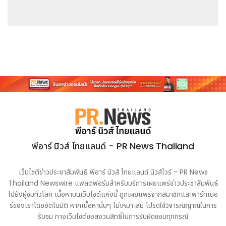
ล้านคนทั่วโลก New7Wonders มุ่งแสดงให้เห็นว่าการได้รับการ
ยอมรับในระดับโลกสามารถสร้างคุณค่าที่เป็นรูปธรรมทั้งในด้าน
สังคม วัฒนธรรม และเศรษฐกิจให้แก่ประเทศและชุมชนต่าง ๆ ได้
ภาพประกอบ:
https://mma.prnasia.com/media2/3004351/7WD.jpg?
p=medium600
พีอาร์ นิวส์ ไทยแลนด์ - PR News Thailand
เว็บไซต์ข่าวประชาสัมพันธ์ พีอาร์ นิวส์ ไทยแลนด์ นิวส์ไวร์ - PR News
Thailand Newswire แพลตฟอร์มสำหรับบริการเผยแพร่ข่าวประชาสัมพันธ์
ที่มา :
ซิชั่น พีอาร์ นิวส์ไวร์ - New7Wonders ร่วมเฉลิมฉลองวัน 7
ไปยังผู้ชมทั่วโลก เนื้อหาบนเว็บไซต์แห่งนี้ ถูกเผยแพร่จากสมาชิกและพาร์ทเนอ
Wonders Day อย่างเป็นทางการในเวียดนามปีนี้
ร์ของเราโดยอัตโนมัติ หากเนื้อหานั้นๆ ไม่เหมาะสม โปรดใช้วิจารณญาณในการ
http://www.prnasia.com/asia-
รับชม ทางเว็บไซต์ขอสงวนสิทธิ์ในการรับผิดชอบทุกกรณี
story/archive/4998651_TH98651_10