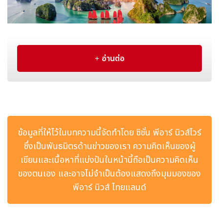
อ่านต่อ
New7Wonders Honours the Official 7 Wonders Day
this year in Viet Nam
การเฉลิมฉลองครั้งนี้จัดขึ้น ณ สองสถานที่สำคัญ ได้แก่ อ่าวฮาลอง
ซึ่งได้รับการยกย่องในระดับนานาชาติให้เป็นหนึ่งใน New 7
Wonders of Nature และฮานอย โดยได้รับการสนับสนุนจาก
Vingroup กลุ่มธุรกิจเอกชนชั้นนำของเวียดนาม และ VTV สถานี
ข้อมูลที่ให้ไว้ในบทความนี้จัดทำโดย ซิชั่น พีอาร์ นิวส์ไวร์
โทรทัศน์แห่งชาติของเวียดนาม เพื่อให้เกิดการมีส่วนร่วมและการเผย
ซึ่งเป็นพันธมิตรด้านข่าวของเรา ความคิดเห็นของผู้
แพร่ในวงกว้างทั่วประเทศ
เขียนและเนื้อหาที่แบ่งปันในหน้านี้ถือเป็นความคิดเห็น
ไฮไลต์สำคัญของการเฉลิมฉลองครั้งนี้คือการเปิดตัวภาพประกอบที่
ของตนเอง และอาจไม่จำเป็นต้องแสดงถึงมุมมองของ
แสดงเลข 7 ขนาดยักษ์ ซึ่งเกิดจากการจัดเรียงเรือพื้นเมืองแบบ
พีอาร์ นิวส์ ไทยแลนด์
ดั้งเดิมในอ่าวฮาลอง ภาพดังกล่าวเป็นแนวคิดสร้างสรรค์ที่สะท้อน
สายสัมพันธ์อันยั่งยืนระหว่างชาวเวียดนาม ผู้คนทั่วโลก กับสิ่ง
มหัศจรรย์ทางธรรมชาติแห่งนี้ ซึ่งเป็นหนึ่งใน New 7 Wonders