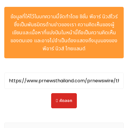
ท่ามกลางอากาศร้อนระอุในฤดูร้อน ณ สนามแข่งระดับ FIA Grade
1 อันโด่งดัง ทีมได้แสดงให้เห็นศักยภาพที่แท้จริงของรถ Geely
ข้อมูลที่ให้ไว้ในบทความนี้จัดทำโดย ซิชั่น พีอาร์ นิวส์ไวร์
Preface TCR โดยฮีโร่เจ้าถิ่นอย่าง Yann Ehrlacher คว้าอันดับ
ซึ่งเป็นพันธมิตรด้านข่าวของเรา ความคิดเห็นของผู้
สองอย่างยอดเยี่ยมใน Race 1 ขณะที่ Ma Qinghua และ
เขียนและเนื้อหาที่แบ่งปันในหน้านี้ถือเป็นความคิดเห็น
Santiago Urrutia คว้าสองตำแหน่งบนโพเดียมใน Race 2
ของตนเอง และอาจไม่จำเป็นต้องแสดงถึงมุมมองของ
ปิดฉากสุดสัปดาห์อันดุเดือดนี้ไปได้
พีอาร์ นิวส์ ไทยแลนด์
รถแข่ง Geely Preface TCR ใช้สถาปัตยกรรม CMA เดียวกับ
รถยนต์ที่ผลิตเพื่อจำหน่ายทั่วไป ทำให้สมรรถนะการควบคุมระดับรถ
แข่งกลายเป็นคุณค่าที่จับต้องได้สำหรับการขับขี่ในชีวิตประจำวันของ
ผู้บริโภคทั่วไป
เมื่อเดือนมิถุนายนที่ผ่านมา Geely ได้จัดงาน Discovery Tour
สุดพิเศษสำหรับตัวแทนจำหน่ายในฝรั่งเศส ซึ่งได้มีการลงนามข้อ
ตกลงความร่วมมือกับร้านค้าปลีก 60 แห่ง เพื่อสร้างเครือข่ายการ
คัดลอก
ขายและบริการทั่วประเทศร่วมกับผู้จัดจำหน่ายในท้องถิ่น ขณะ
เดียวกัน Geely Starray EM-i ก็ได้รับรางวัล People's Choice
PHEV Award จาก Les Numériques ซึ่งเป็นสื่อดิจิทัลชั้นนำทรง
อิทธิพลของฝรั่งเศส