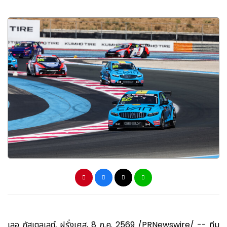
เลอ กัสเตลเลต์, ฝรั่งเศส, 8 ก.ค. 2569 /PRNewswire/ -- ทีม