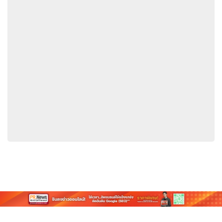
จึงมีการรับรู้แบรนด์ที่เปลี่ยนไปอย่างสิ้นเชิง โดยมองว่า Geely เป็น
แบรนด์ยานยนต์ระดับโลกที่มีความสามารถด้านวิศวกรรมของยุโรป
เอง
ในอนาคต Geely จะยังคงเข้าร่วมการแข่งขัน TCR ตลอดทั้ง
ฤดูกาล ควบคู่ไปกับการขยายเครือข่ายร้านค้าปลีกในยุโรปและการ
พัฒนาเทคโนโลยีรถยนต์ที่เหมาะกับแต่ละภูมิภาคอย่างต่อเนื่อง เพื่อ
เสริมสร้างความสามารถในการแข่งขันหลักของแบรนด์ในภาคส่วน
รถยนต์พลังงานใหม่ของยุโรป
ที่มา :
ซิชั่น พีอาร์ นิวส์ไวร์ - Geely ประกาศชัยชนะถล่มทลายใน
ฝรั่งเศสด้วยรถแข่ง TCR เทคโนโลยีที่พัฒนาจากการแข่งขันผลัก
ดันสองความก้าวหน้าทั่วเครือข่ายจัดจำหน่ายและผลิตภัณฑ์ของ