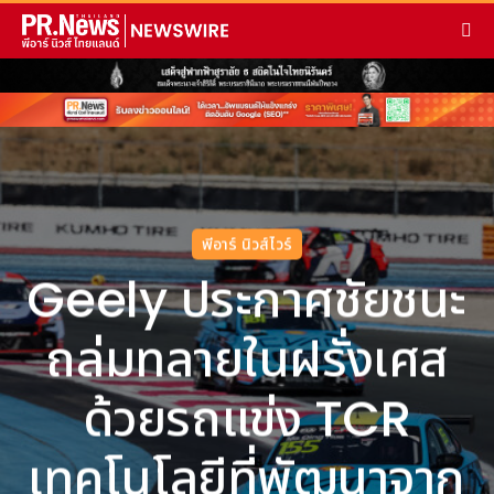
พีอาร์ นิวส์ไวร์
Geely ประกาศชัยชนะ
ถล่มทลายในฝรั่งเศส
ด้วยรถแข่ง TCR
เทคโนโลยีที่พัฒนาจาก