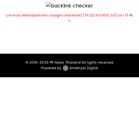
บอทล่าสุด Mediapartners-Google (Adsense) (74.125.150.169) วันนี้ เวลา 13.45
น.
© 2016-2026
PR News Thailand
All rights reserved.
Powered by
Amethyst Digital